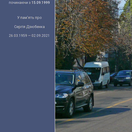
починаючи з
15.09.1999
У пам'ять про
Сергія Дзюбенка
26.03.1959 — 02.09.2021