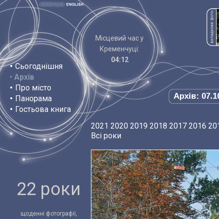
Місцевий час у
Кременчуці:
04:12
•
Сьогоднішня
•
Архів
•
Про місто
Архів: 07.1
•
Панорама
•
Гостьова книга
2021
2020
2019
2018
2017
2016
20
Всі роки
22 роки
щоденні фотографії,