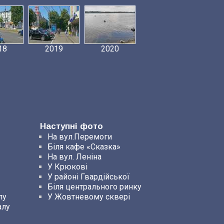
18
2019
2020
Наступні фото
На вул.Перемоги
Біля кафе «Сказка»
На вул. Леніна
У Крюкові
У районі Гвардійської
Біля центрального ринку
лу
У Жовтневому сквері
алу