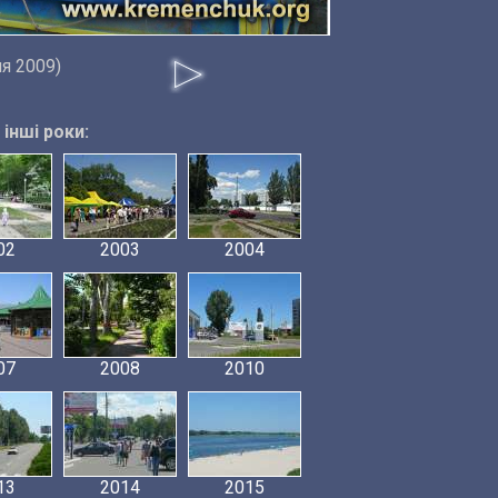
ня 2009)
інші роки:
02
2003
2004
07
2008
2010
13
2014
2015