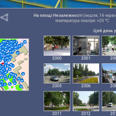
На площі Незалежності
(неділя, 14 черв
температура повітря: +20 °C
Цей день у 
2000
2001
20
2005
2006
20
2011
2012
20