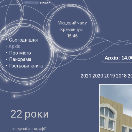
Місцевий час у
Кременчуці:
15:46
•
Сьогоднішня
•
Архів
•
Про місто
Архів: 14.0
•
Панорама
•
Гостьова книга
2021
2020
2019
2018
2
22 роки
щоденні фотографії,