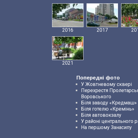
2016
2017
20
2021
Попередні фото
У Жовтневому сквері
Перехрестя Пролетарськ
Воровського
Біля заводу «Кредмаш»
Біля готелю «Кремінь»
Біля автовокзалу
У районі центрального 
На першому Занасипу