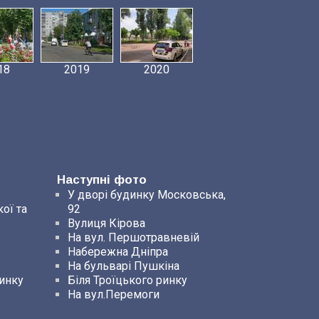
18
2019
2020
Наступні фото
У дворі будинку Московська,
ої та
92
Вулиця Кірова
На вул. Першотравневій
Набережна Дніпра
На бульварі Пушкіна
ринку
Біля Троїцького ринку
На вул.Перемоги