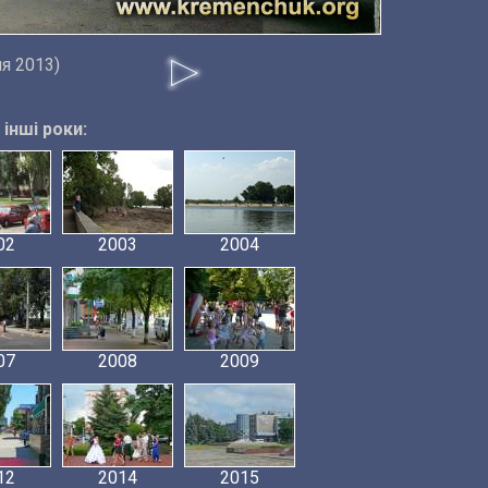
ня 2013)
інші роки:
02
2003
2004
07
2008
2009
12
2014
2015