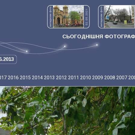
СЬОГОДНІШНЯ ФОТОГРАФІ
6.2013
017
2016
2015
2014
2013
2012
2011
2010
2009
2008
2007
20