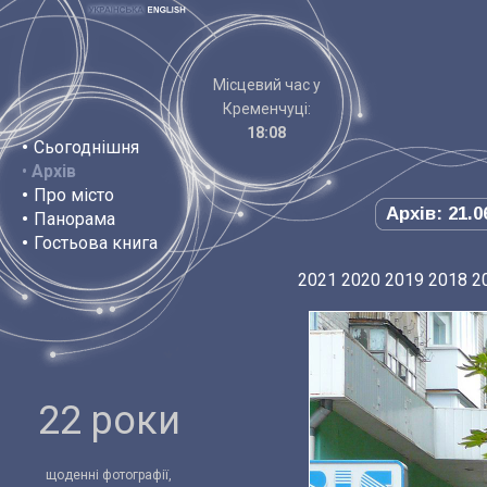
Місцевий час у
Кременчуці:
18:08
•
Сьогоднішня
•
Архів
•
Про місто
Архів: 21.0
•
Панорама
•
Гостьова книга
2021
2020
2019
2018
2
22 роки
щоденні фотографії,