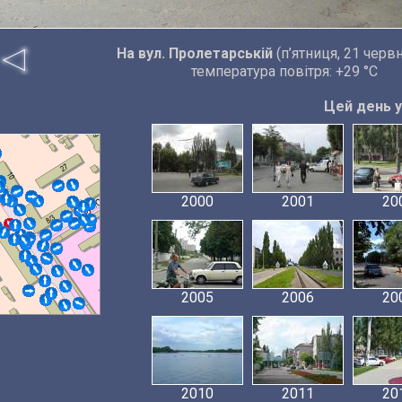
На вул. Пролетарській
(п’ятниця, 21 черв
температура повітря: +29 °C
Цей день у 
2000
2001
20
2005
2006
20
2010
2011
20