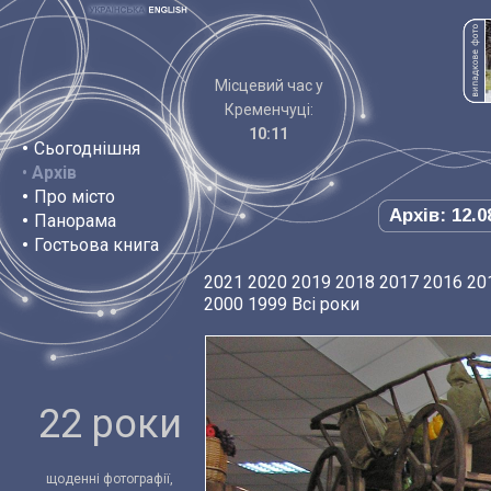
Місцевий час у
Кременчуці:
10:11
•
Сьогоднішня
•
Архів
•
Про місто
Архів: 12.0
•
Панорама
•
Гостьова книга
2021
2020
2019
2018
2017
2016
20
2000
1999
Всі роки
22 роки
щоденні фотографії,