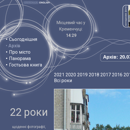
Місцевий час у
Кременчуці:
14:29
•
Сьогоднішня
•
Архів
•
Про місто
Архів: 20.0
•
Панорама
•
Гостьова книга
2021
2020
2019
2018
2017
2016
20
Всі роки
22 роки
щоденні фотографії,