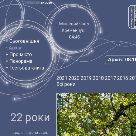
Місцевий час у
Кременчуці:
04:45
•
Сьогоднішня
•
Архів
•
Про місто
Архів: 08.1
•
Панорама
•
Гостьова книга
2021
2020
2019
2018
2017
2016
20
Всі роки
22 роки
щоденні фотографії,