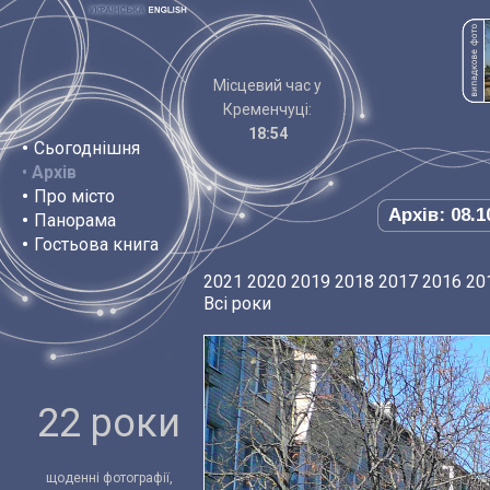
Місцевий час у
Кременчуці:
18:54
•
Сьогоднішня
•
Архів
•
Про місто
Архів: 08.1
•
Панорама
•
Гостьова книга
2021
2020
2019
2018
2017
2016
20
Всі роки
22 роки
щоденні фотографії,