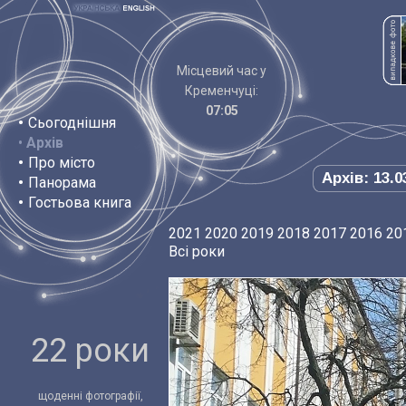
Місцевий час у
Кременчуці:
07:05
•
Сьогоднішня
•
Архів
•
Про місто
Архів: 13.0
•
Панорама
•
Гостьова книга
2021
2020
2019
2018
2017
2016
20
Всі роки
22 роки
щоденні фотографії,