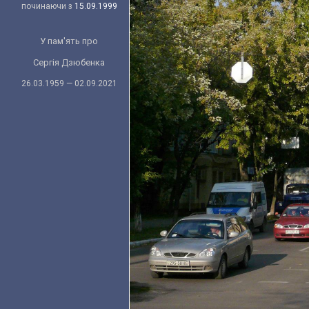
починаючи з
15.09.1999
У пам'ять про
Сергія Дзюбенка
26.03.1959 — 02.09.2021