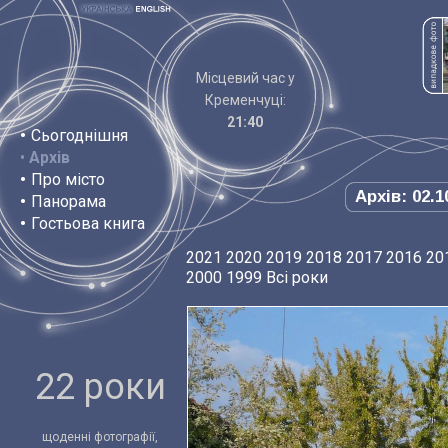
Місцевий час у
Кременчуці:
21:40
•
Сьогоднішня
•
Архів
•
Про місто
Архів: 02.1
•
Панорама
•
Гостьова книга
2021
2020
2019
2018
2017
2016
20
2000
1999
Всі роки
22 роки
щоденні фотографії,