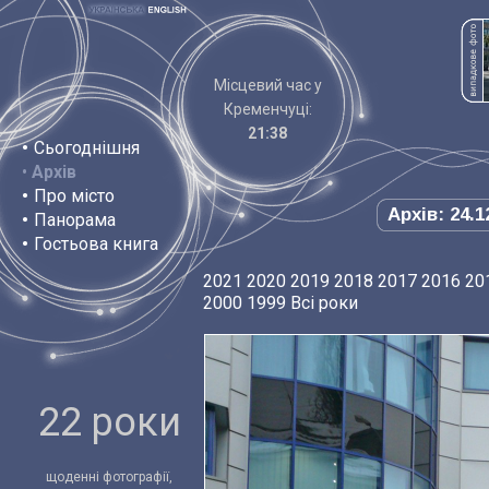
Місцевий час у
Кременчуці:
21:38
•
Сьогоднішня
•
Архів
•
Про місто
Архів: 24.1
•
Панорама
•
Гостьова книга
2021
2020
2019
2018
2017
2016
20
2000
1999
Всі роки
22 роки
щоденні фотографії,