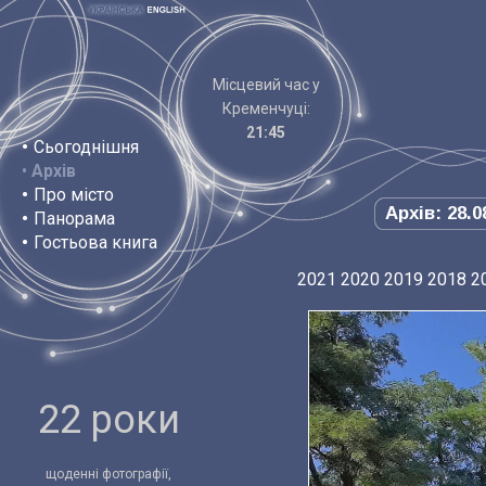
Місцевий час у
Кременчуці:
21:45
•
Сьогоднішня
•
Архів
•
Про місто
Архів: 28.0
•
Панорама
•
Гостьова книга
2021
2020
2019
2018
2
22 роки
щоденні фотографії,