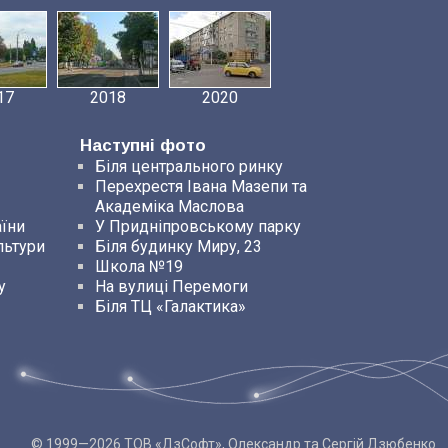
17
2018
2020
Наступні фото
Біля центрального ринку
Перехрестя Івана Мазепи та
Академіка Маслова
їни
У Придніпровському парку
льтури
Біля будинку Миру, 23
Школа №19
у
На вулиці Перемоги
Біля ТЦ «Галактика»
© 1999—2026 ТОВ «ДзСофт», Олександр та Сергій Дзюбенко