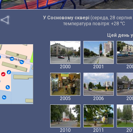
У Сосновому сквері
(середа, 28 серпня
температура повітря: +28 °C
Цей день у 
2000
2001
20
2005
2006
20
2010
2011
20