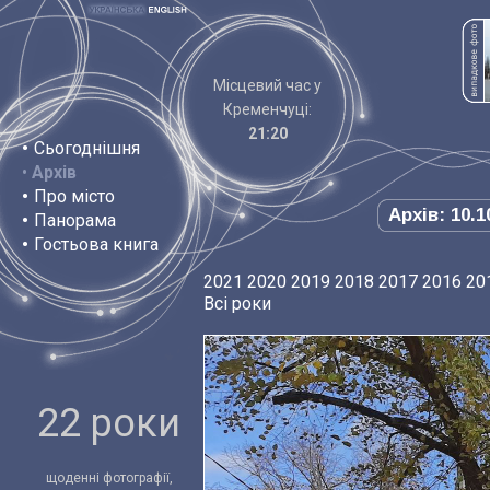
Місцевий час у
Кременчуці:
21:20
•
Сьогоднішня
•
Архів
•
Про місто
Архів: 10.1
•
Панорама
•
Гостьова книга
2021
2020
2019
2018
2017
2016
20
Всі роки
22 роки
щоденні фотографії,