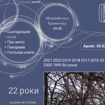
Місцевий час у
Кременчуці:
09:38
•
Сьогоднішня
•
Архів
•
Про місто
Архів: 03.0
•
Панорама
•
Гостьова книга
2021
2020
2019
2018
2017
2016
20
2000
1999
Всі роки
22 роки
щоденні фотографії,