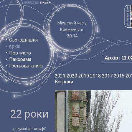
Місцевий час у
Кременчуці:
20:14
•
Сьогоднішня
•
Архів
•
Про місто
Архів: 11.0
•
Панорама
•
Гостьова книга
2021
2020
2019
2018
2017
2016
20
Всі роки
22 роки
щоденні фотографії,