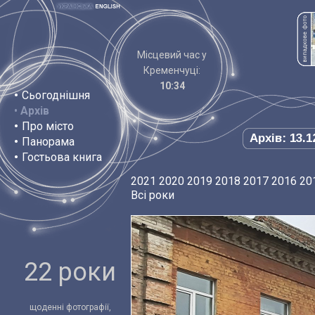
Місцевий час у
Кременчуці:
10:34
•
Сьогоднішня
•
Архів
•
Про місто
Архів: 13.1
•
Панорама
•
Гостьова книга
2021
2020
2019
2018
2017
2016
20
Всі роки
22 роки
щоденні фотографії,