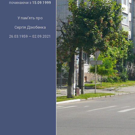
починаючи з
15.09.1999
У пам'ять про
Сергія Дзюбенка
26.03.1959 — 02.09.2021