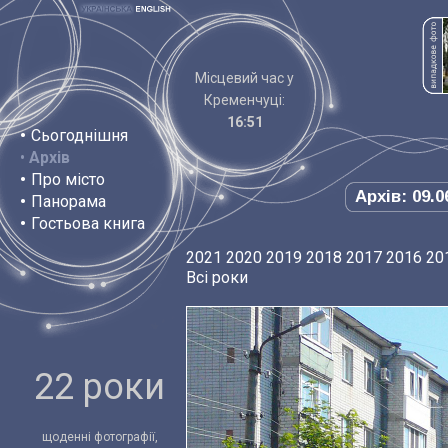
Місцевий час у
Кременчуці:
16:51
•
Сьогоднішня
•
Архів
•
Про місто
Архів: 09.0
•
Панорама
•
Гостьова книга
2021
2020
2019
2018
2017
2016
20
Всі роки
22 роки
щоденні фотографії,