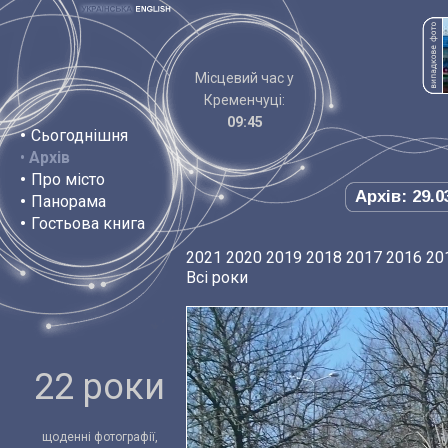
Місцевий час у
Кременчуці:
09:45
•
Сьогоднішня
•
Архів
•
Про місто
Архів: 29.0
•
Панорама
•
Гостьова книга
2021
2020
2019
2018
2017
2016
20
Всі роки
22 роки
щоденні фотографії,