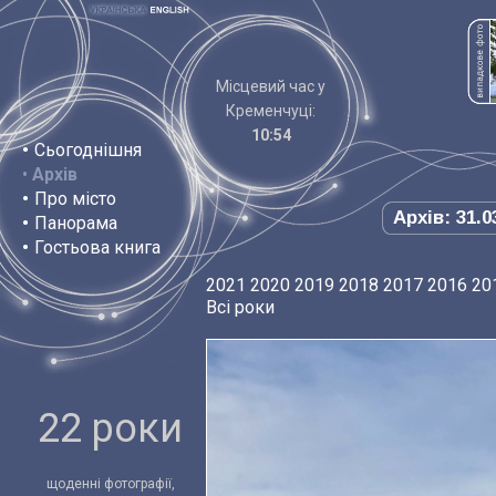
Місцевий час у
Кременчуці:
10:54
•
Сьогоднішня
•
Архів
•
Про місто
Архів: 31.0
•
Панорама
•
Гостьова книга
2021
2020
2019
2018
2017
2016
20
Всі роки
22 роки
щоденні фотографії,