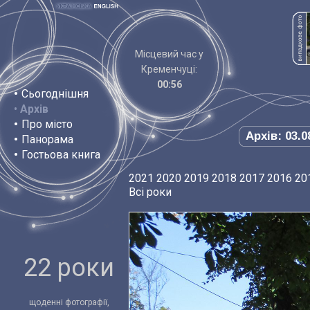
Місцевий час у
Кременчуці:
00:56
•
Сьогоднішня
•
Архів
•
Про місто
Архів: 03.0
•
Панорама
•
Гостьова книга
2021
2020
2019
2018
2017
2016
20
Всі роки
22 роки
щоденні фотографії,