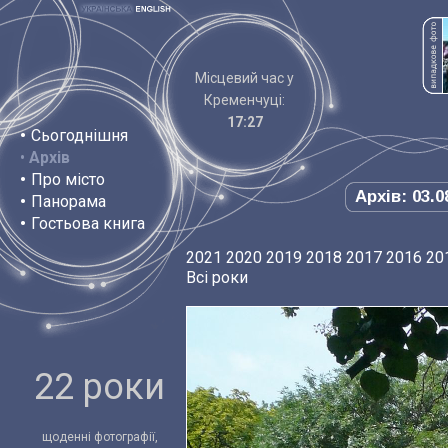
Місцевий час у
Кременчуці:
17:27
•
Сьогоднішня
•
Архів
•
Про місто
Архів: 03.0
•
Панорама
•
Гостьова книга
2021
2020
2019
2018
2017
2016
20
Всі роки
22 роки
щоденні фотографії,