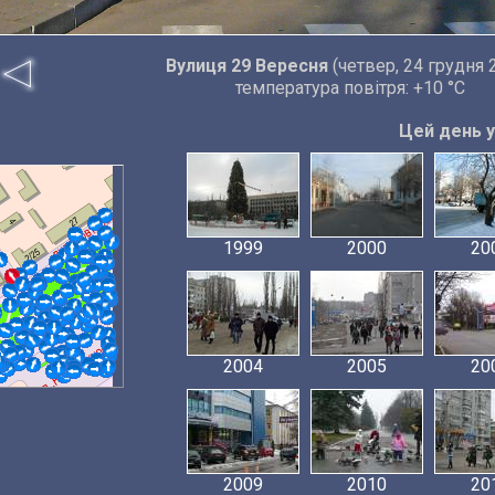
Вулиця 29 Вересня
(четвер, 24 грудня 
температура повітря: +10 °C
Цей день у 
1999
2000
20
2004
2005
20
2009
2010
20