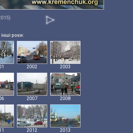
2015)
інші роки:
01
2002
2003
06
2007
2008
11
2012
2013