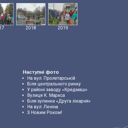
17
2018
2019
Наступні фото
На вул. Пролетарській
Біля центрального ринку
У районі заводу «Кредмаш»
Вулиця К. Маркса
Біля зупинки «Друга лікарня»
На вул. Леніна
З Новим Роком!