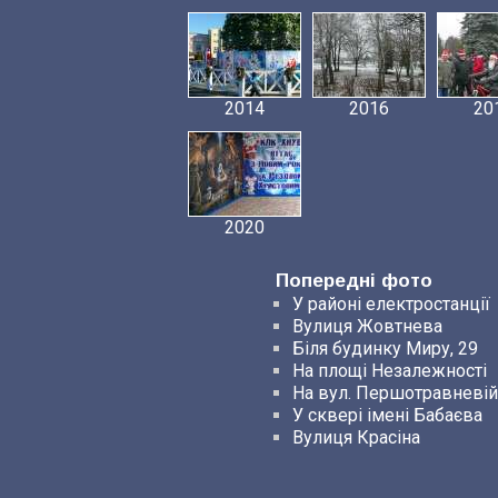
2014
2016
20
2020
Попередні фото
У районі електростанції
Вулиця Жовтнева
Біля будинку Миру, 29
На площі Незалежності
На вул. Першотравневій
У сквері імені Бабаєва
Вулиця Красіна