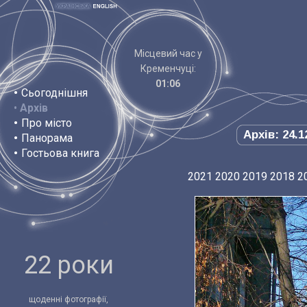
Місцевий час у
Кременчуці:
01:06
•
Сьогоднішня
•
Архів
•
Про місто
Архів: 24.1
•
Панорама
•
Гостьова книга
2021
2020
2019
2018
2
22 роки
щоденні фотографії,