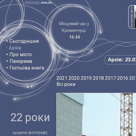
Місцевий час у
Кременчуці:
16:44
•
Сьогоднішня
•
Архів
•
Про місто
Архів: 23.0
•
Панорама
•
Гостьова книга
2021
2020
2019
2018
2017
2016
20
Всі роки
22 роки
щоденні фотографії,