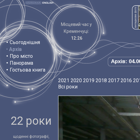
Місцевий час у
Кременчуці:
12:26
•
Сьогоднішня
•
Архів
•
Про місто
Архів: 04.0
•
Панорама
•
Гостьова книга
2021
2020
2019
2018
2017
2016
20
Всі роки
22 роки
щоденні фотографії,