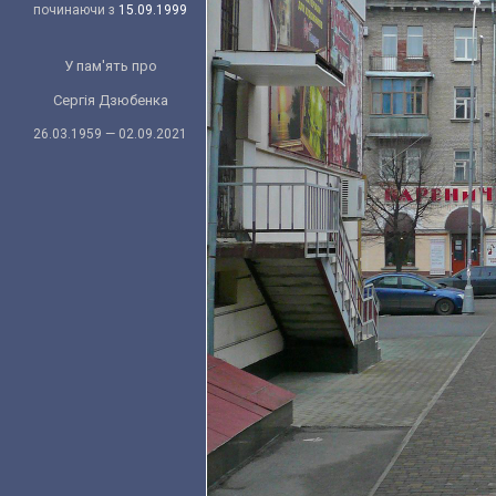
починаючи з
15.09.1999
У пам'ять про
Сергія Дзюбенка
26.03.1959 — 02.09.2021