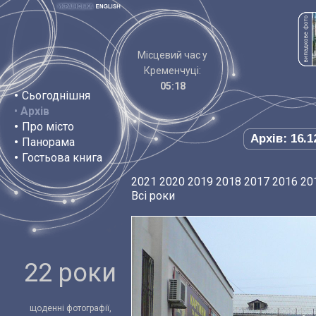
Місцевий час у
Кременчуці:
05:18
•
Сьогоднішня
•
Архів
•
Про місто
Архів: 16.1
•
Панорама
•
Гостьова книга
2021
2020
2019
2018
2017
2016
20
Всі роки
22 роки
щоденні фотографії,