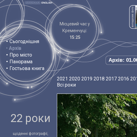
Місцевий час у
Кременчуці:
15:25
•
Сьогоднішня
•
Архів
•
Про місто
Архів: 01.0
•
Панорама
•
Гостьова книга
2021
2020
2019
2018
2017
2016
20
Всі роки
22 роки
щоденні фотографії,