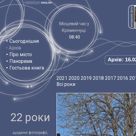
Місцевий час у
Кременчуці:
08:40
•
Сьогоднішня
•
Архів
•
Про місто
Архів: 16.0
•
Панорама
•
Гостьова книга
2021
2020
2019
2018
2017
2016
20
Всі роки
22 роки
щоденні фотографії,