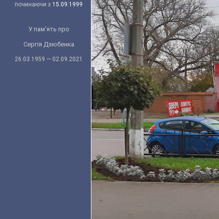
починаючи з
15.09.1999
У пам'ять про
Сергія Дзюбенка
26.03.1959 — 02.09.2021