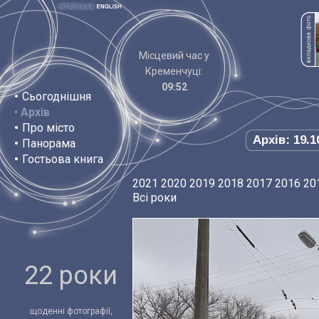
Місцевий час у
Кременчуці:
09:52
•
Сьогоднішня
•
Архів
•
Про місто
Архів: 19.1
•
Панорама
•
Гостьова книга
2021
2020
2019
2018
2017
2016
20
Всі роки
22 роки
щоденні фотографії,