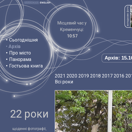
Місцевий час у
Кременчуці:
10:57
•
Сьогоднішня
•
Архів
•
Про місто
Архів: 15.1
•
Панорама
•
Гостьова книга
2021
2020
2019
2018
2017
2016
20
Всі роки
22 роки
щоденні фотографії,