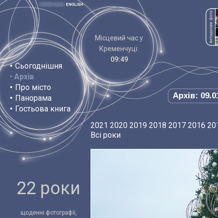
Місцевий час у
Кременчуці:
09:49
•
Сьогоднішня
•
Архів
•
Про місто
Архів: 09.0
•
Панорама
•
Гостьова книга
2021
2020
2019
2018
2017
2016
20
Всі роки
22 роки
щоденні фотографії,