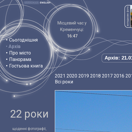
Місцевий час у
Кременчуці:
16:47
•
Сьогоднішня
•
Архів
•
Про місто
Архів: 21.0
•
Панорама
•
Гостьова книга
2021
2020
2019
2018
2017
2016
20
Всі роки
22 роки
щоденні фотографії,