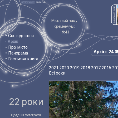
Місцевий час у
Кременчуці:
19:43
•
Сьогоднішня
•
Архів
•
Про місто
Архів: 24.0
•
Панорама
•
Гостьова книга
2021
2020
2019
2018
2017
2016
20
Всі роки
22 роки
щоденні фотографії,