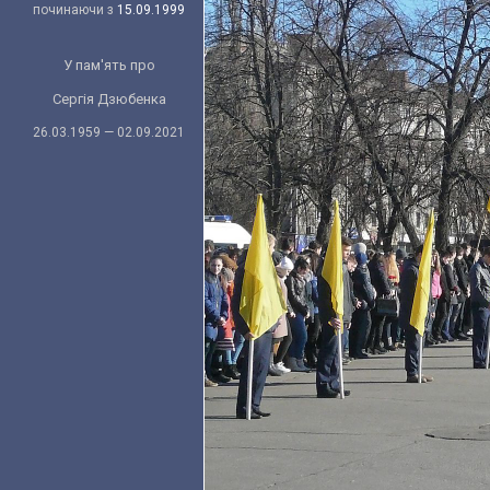
починаючи з
15.09.1999
У пам'ять про
Сергія Дзюбенка
26.03.1959 — 02.09.2021