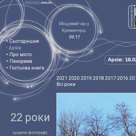
Місцевий час у
Кременчуці:
09:17
•
Сьогоднішня
•
Архів
•
Про місто
Архів: 18.0
•
Панорама
•
Гостьова книга
2021
2020
2019
2018
2017
2016
20
Всі роки
22 роки
щоденні фотографії,