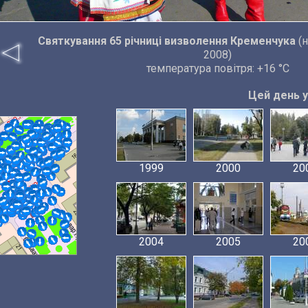
Святкування 65 річниці визволення Кременчука
(н
2008)
температура повітря: +16 °C
Цей день у 
1999
2000
20
2004
2005
20