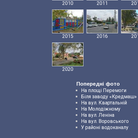
2010
2011
20
2015
2016
20
2020
Попередні фото
На площі Перемоги
Біля заводу «Кредмаш»
На вул. Квартальній
На Молодіжному
На вул. Леніна
На вул. Воровського
У районі водоканалу