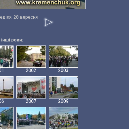
еділя, 28 вересня
інші роки:
01
2002
2003
06
2007
2009