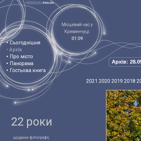
Місцевий час у
Кременчуці:
01:09
•
Сьогоднішня
•
Архів
•
Про місто
Архів: 28.0
•
Панорама
•
Гостьова книга
2021
2020
2019
2018
2
22 роки
щоденні фотографії,