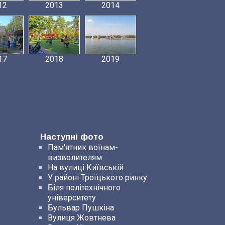
12
2013
2014
17
2018
2019
Наступні фото
Пам'ятник воїнам-
визволителям
На вулиці Київській
У районі Троїцького ринку
Біля політехнічного
університету
Бульвар Пушкіна
Вулиця Жовтнева