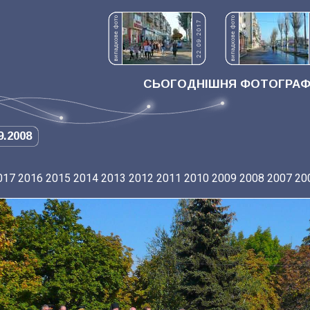
СЬОГОДНІШНЯ ФОТОГРАФІ
9.2008
017
2016
2015
2014
2013
2012
2011
2010
2009
2008
2007
20