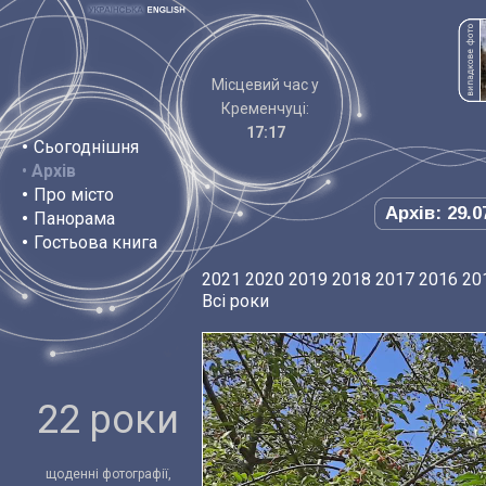
Місцевий час у
Кременчуці:
17:17
•
Сьогоднішня
•
Архів
•
Про місто
Архів: 29.0
•
Панорама
•
Гостьова книга
2021
2020
2019
2018
2017
2016
20
Всі роки
22 роки
щоденні фотографії,