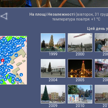
На площі Незалежності
(вівторок, 31 гру
температура повітря: +1 °C
Цей день у 
1999
2000
20
2004
2005
20
2009
2010
20