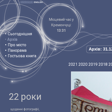
Місцевий час у
Кременчуці:
13:31
•
Сьогоднішня
•
Архів
•
Про місто
Архів: 31.1
•
Панорама
•
Гостьова книга
2021
2020
2019
2018
2
22 роки
щоденні фотографії,