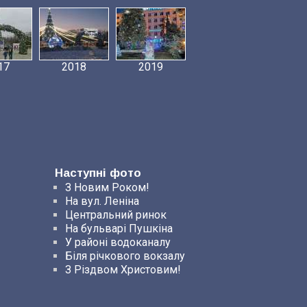
17
2018
2019
Наступні фото
З Новим Роком!
На вул. Леніна
Центральний ринок
На бульварі Пушкіна
У районі водоканалу
Біля річкового вокзалу
З Різдвом Христовим!